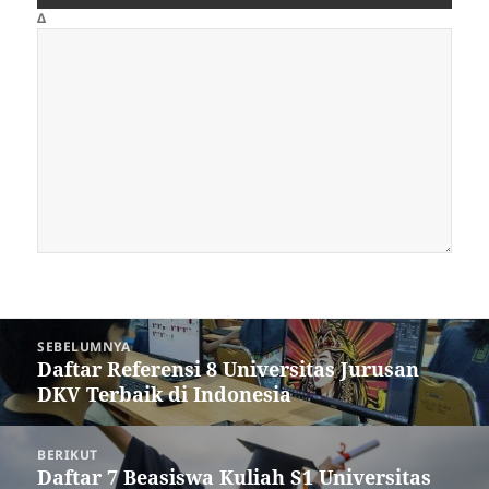
Δ
Navigasi
SEBELUMNYA
pos
Daftar Referensi 8 Universitas Jurusan
Pos
DKV Terbaik di Indonesia
sebelumnya:
BERIKUT
Daftar 7 Beasiswa Kuliah S1 Universitas
Pos