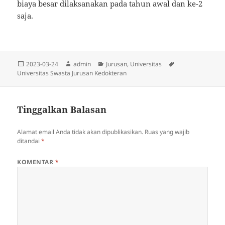
biaya besar dilaksanakan pada tahun awal dan ke-2
saja.
Diposkan
Penulis
Kategori
Tag
2023-03-24
admin
Jurusan
,
Universitas
pada
Universitas Swasta Jurusan Kedokteran
Tinggalkan Balasan
Alamat email Anda tidak akan dipublikasikan.
Ruas yang wajib
ditandai
*
KOMENTAR
*