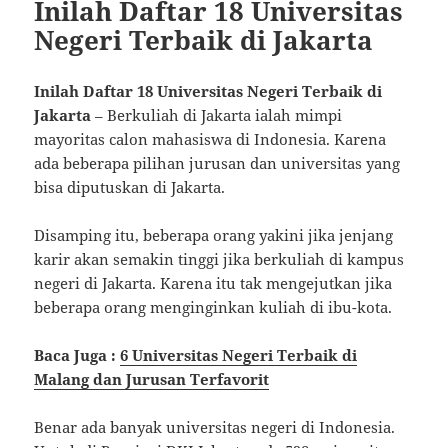
Inilah Daftar 18 Universitas
Negeri Terbaik di Jakarta
Inilah Daftar 18 Universitas Negeri Terbaik di
Jakarta
– Berkuliah di Jakarta ialah mimpi
mayoritas calon mahasiswa di Indonesia. Karena
ada beberapa pilihan jurusan dan universitas yang
bisa diputuskan di Jakarta.
Disamping itu, beberapa orang yakini jika jenjang
karir akan semakin tinggi jika berkuliah di kampus
negeri di Jakarta. Karena itu tak mengejutkan jika
beberapa orang menginginkan kuliah di ibu-kota.
Baca Juga :
6 Universitas Negeri Terbaik di
Malang dan Jurusan Terfavorit
Benar ada banyak universitas negeri di Indonesia.