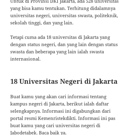
Untuk di Provinsi DKI Jakarta, ada 528 universitas
yang bisa kamu tentukan. Terhitung didalamnya
universitas negeri, universitas swasta, politeknik,
sekolah tinggi, dan yang lain.
Tetapi cuma ada 18 universitas di Jakarta yang
dengan status negeri, dan yang lain dengan status
swasta dan beberapa yang lain ialah swasta
internasional.
18 Universitas Negeri di Jakarta
Buat kamu yang akan cari informasi tentang
kampus negeri di Jakarta, berikut ialah daftar
selengkapnya. Informasi ini digabungkan dari
portal resmi Kemenristekdikti. Informasi ini pas
buat kamu yang cari universitas negeri di
Jabodetabek. Baca baik ya.