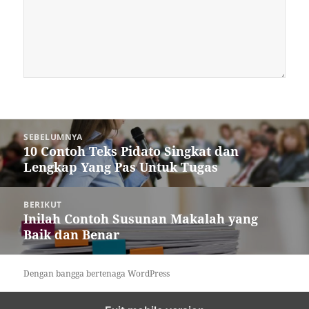
Navigasi
SEBELUMNYA
pos
10 Contoh Teks Pidato Singkat dan
Pos
Lengkap Yang Pas Untuk Tugas
sebelumnya:
BERIKUT
Inilah Contoh Susunan Makalah yang
Pos
Baik dan Benar
berikutnya:
Dengan bangga bertenaga WordPress