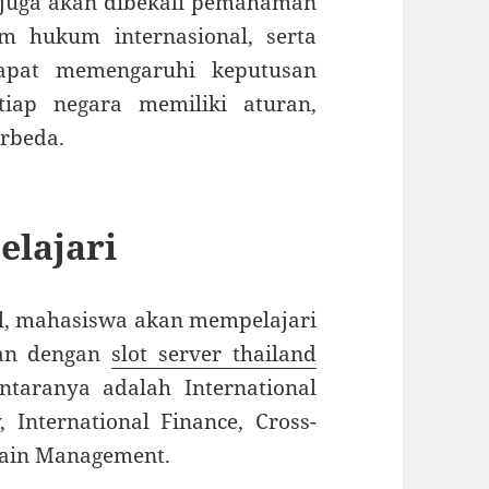
a juga akan dibekali pemahaman
m hukum internasional, serta
apat memengaruhi keputusan
tiap negara memiliki aturan,
erbeda.
elajari
al, mahasiswa akan mempelajari
tan dengan
slot server thailand
ntaranya adalah International
, International Finance, Cross-
hain Management.