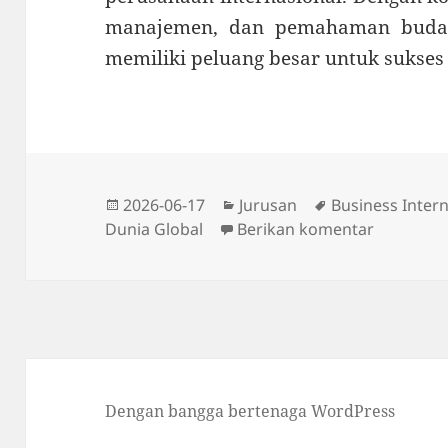
manajemen, dan pemahaman budaya
memiliki peluang besar untuk sukses 
Diposkan
Kategori
Tag
2026-06-17
Jurusan
Business Intern
pada
untuk Bus
Dunia Global
Berikan komentar
Dengan bangga bertenaga WordPress