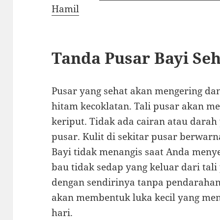
Hamil
Tanda Pusar Bayi Se
Pusar yang sehat akan mengering da
hitam kecoklatan. Tali pusar akan me
keriput. Tidak ada cairan atau darah 
pusar. Kulit di sekitar pusar berwa
Bayi tidak menangis saat Anda menye
bau tidak sedap yang keluar dari tali
dengan sendirinya tanpa pendarahan a
akan membentuk luka kecil yang men
hari.