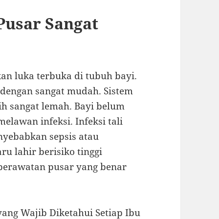
Pusar Sangat
an luka terbuka di tubuh bayi.
i dengan sangat mudah. Sistem
ih sangat lemah. Bayi belum
elawan infeksi. Infeksi tali
nyebabkan sepsis atau
u lahir berisiko tinggi
perawatan pusar yang benar
ang Wajib Diketahui Setiap Ibu