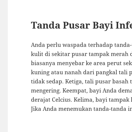
Tanda Pusar Bayi Inf
Anda perlu waspada terhadap tanda-t
kulit di sekitar pusar tampak merah
biasanya menyebar ke area perut sek
kuning atau nanah dari pangkal tali p
tidak sedap. Ketiga, tali pusar basah
mengering. Keempat, bayi Anda dema
derajat Celcius. Kelima, bayi tampa
Jika Anda menemukan tanda-tanda ini