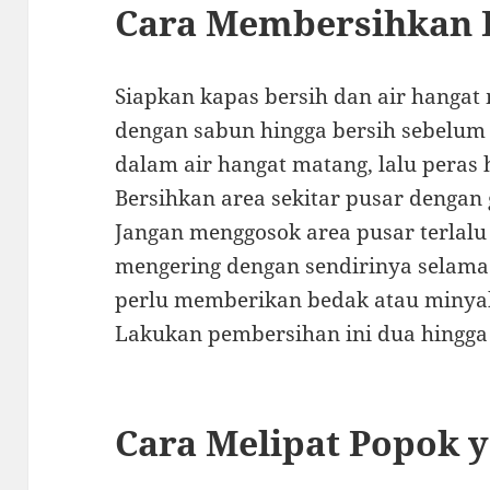
Cara Membersihkan 
Siapkan kapas bersih dan air hangat
dengan sabun hingga bersih sebelum
dalam air hangat matang, lalu peras 
Bersihkan area sekitar pusar dengan 
Jangan menggosok area pusar terlalu
mengering dengan sendirinya selama
perlu memberikan bedak atau minyak
Lakukan pembersihan ini dua hingga t
Cara Melipat Popok 