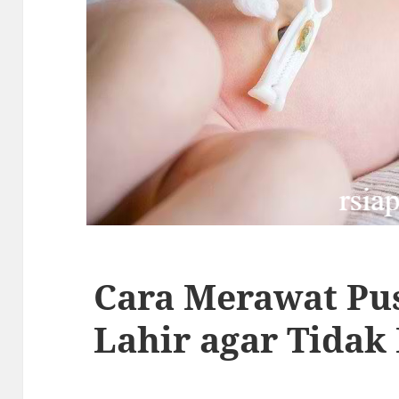
Cara Merawat Pus
Lahir agar Tidak 