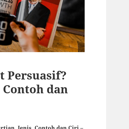
 Persuasif?
, Contoh dan
tian, Jenis, Contoh dan Ciri –