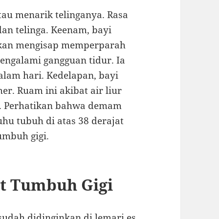
tau menarik telinganya. Rasa
 dan telinga. Keenam, bayi
akan mengisap memperparah
mengalami gangguan tidur. Ia
alam hari. Kedelapan, bayi
r. Ruam ini akibat air liur
t. Perhatikan bahwa demam
uhu tubuh di atas 38 derajat
umbuh gigi.
t Tumbuh Gigi
sudah didinginkan di lemari es.