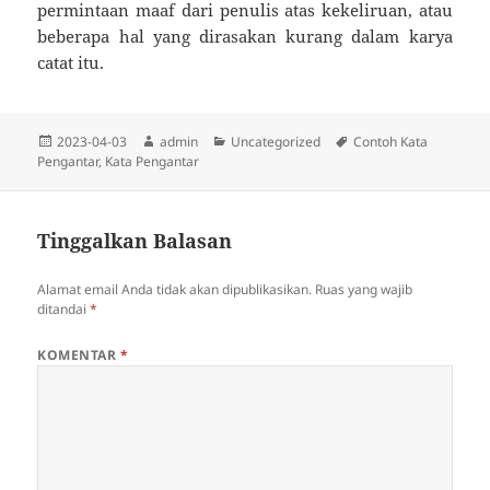
permintaan maaf dari penulis atas kekeliruan, atau
beberapa hal yang dirasakan kurang dalam karya
catat itu.
Diposkan
Penulis
Kategori
Tag
2023-04-03
admin
Uncategorized
Contoh Kata
pada
Pengantar
,
Kata Pengantar
Tinggalkan Balasan
Alamat email Anda tidak akan dipublikasikan.
Ruas yang wajib
ditandai
*
KOMENTAR
*